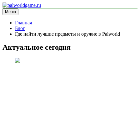
Перейти
к
Меню
palworldgame.ru
информационный сайт
содержимому
Главная
Блог
Где найти лучшие предметы и оружие в Palworld
Актуальное сегодня