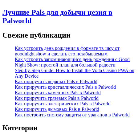
Лучшие Pals для добычи цезия в
Palworld
Свежие публикации
Как устроить день рождения в формате тв-шоу от
goodnight.show и сделать его незабываемым
Как устроить запоминающийся день рождения с Good
Night Show: простой план для большой радости
Step-by-Step Guide: How to Install the Volta Casino PWA on
Any Device
Как приручить ледяных Pals в Palworld
Как приручить кристаллических Pals в Palworld
Как приручить каменных Pals в Palworld
Как приручить грязевых Pals в Palworld
Как приручить электрических Pals в Palworld
Как приручить дымовых Pals в Palworld
Как построить систему защиты от ураганов в Palworld
Категории