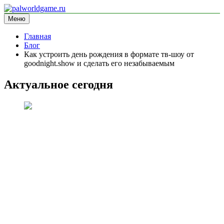
Перейти
к
Меню
palworldgame.ru
информационный сайт
содержимому
Главная
Блог
Как устроить день рождения в формате тв-шоу от
goodnight.show и сделать его незабываемым
Актуальное сегодня