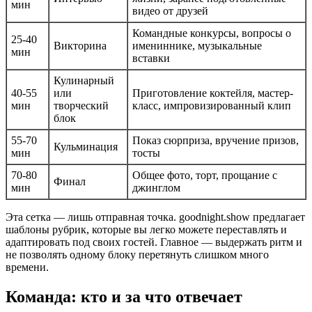
мин
видео от друзей
Командные конкурсы, вопросы о
25-40
Викторина
имениннике, музыкальные
мин
вставки
Кулинарный
40-55
или
Приготовление коктейля, мастер-
мин
творческий
класс, импровизированный клип
блок
55-70
Показ сюрприза, вручение призов,
Кульминация
мин
тосты
70-80
Общее фото, торт, прощание с
Финал
мин
джинглом
Эта сетка — лишь отправная точка. goodnight.show предлагает
шаблоны рубрик, которые вы легко можете переставлять и
адаптировать под своих гостей. Главное — выдержать ритм и
не позволять одному блоку перетянуть слишком много
времени.
Команда: кто и за что отвечает