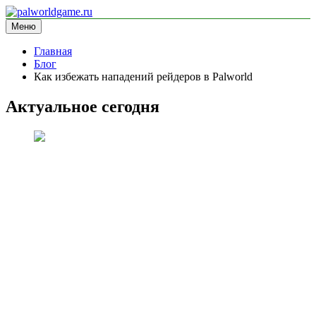
Перейти
к
Меню
palworldgame.ru
информационный сайт
содержимому
Главная
Блог
Как избежать нападений рейдеров в Palworld
Актуальное сегодня