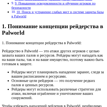
9. Повышение осведомленности и обучение игроков по
безопасности
10. Поиск и устранение слабых мест в системе защиты базы
в Palworld
1. Понимание концепции рейдерства в
Palworld
1. Понимание концепции рейдерства в Palworld:
Рейдерство в Palworld — это атаки других игроков с целью
захвата ваших палов и ресурсов. Рейдеры могут нападать как
на ваши палы, так и на ваше имущество, поэтому важно быть
готовым к защите.
Рейдеры могут планировать нападение заранее, следя за
вашим расписанием и ресурсами.
Основные цели рейдеров — это получение редких
палов и ценных ресурсов.
Рейдеры могут использовать различные стратегии для
атаки, включая ограбление и уничтожение ваших
сооружений.
Чтобы избежать нападений рейдеров в Palworld, необходимо