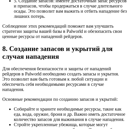
5. Создание запасов: имейте достаточный запас ресурсов
и припасов, чтобы продержаться в случае длительного
осады. Это позволит вам выжить и отбить нападение без
лишних потерь.
Соблюдение этих рекомендаций поможет вам улучшить
стратегии защиты вашей базы в Palworld и обезопасить свои
ценные ресурсы от нападений рейдеров.
8. Создание запасов и укрытий для
случая нападения
Для обеспечения безопасности и защиты от нападений
рейдеров в Palworld необходимо создать запасы и укрытия.
Это позволит вам быть готовым к любой ситуации и
обеспечить себя необходимыми ресурсами в случае
нападения.
Основные рекомендации по созданию запасов и укрытий:
Собирайте и храните необходимые ресурсы, такие как
еда, вода, оружие, броня и др. Важно иметь достаточное
количество запасов для выживания в случае нападения.
Стройте укрепленные убежища, которые могут