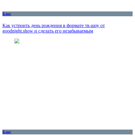
Блог
Как устроить день рождения в формате тв-шоу от
goodnight.show и сделать его незабываемым
Блог