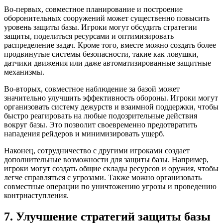
Во-первых, совместное планирование и построение
оборонительных сооружений может существенно повысить
уровень защиты базы. Игроки могут обсудить стратегии
защиты, поделиться ресурсами и оптимизировать
распределение задач. Кроме того, вместе можно создать более
продвинутые системы безопасности, такие как ловушки,
датчики движения или даже автоматизированные защитные
механизмы.
Во-вторых, совместное наблюдение за базой может
значительно улучшить эффективность обороны. Игроки могут
организовать систему дежурств и взаимной поддержки, чтобы
быстро реагировать на любые подозрительные действия
вокруг базы. Это позволит своевременно предотвратить
нападения рейдеров и минимизировать ущерб.
Наконец, сотрудничество с другими игроками создает
дополнительные возможности для защиты базы. Например,
игроки могут создать общие склады ресурсов и оружия, чтобы
легче справляться с угрозами. Также можно организовать
совместные операции по уничтожению угрозы и проведению
контрнаступления.
7. Улучшение стратегий защиты базы