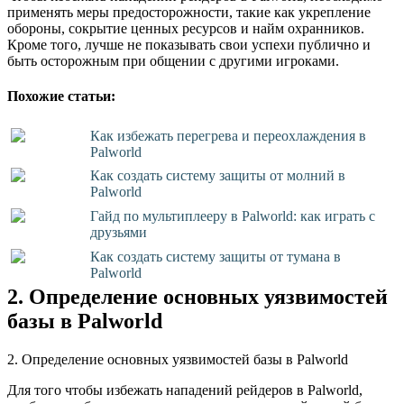
применять меры предосторожности, такие как укрепление
обороны, сокрытие ценных ресурсов и найм охранников.
Кроме того, лучше не показывать свои успехи публично и
быть осторожным при общении с другими игроками.
Похожие статьи:
Как избежать перегрева и переохлаждения в
Palworld
Как создать систему защиты от молний в
Palworld
Гайд по мультиплееру в Palworld: как играть с
друзьями
Как создать систему защиты от тумана в
Palworld
2. Определение основных уязвимостей
базы в Palworld
2. Определение основных уязвимостей базы в Palworld
Для того чтобы избежать нападений рейдеров в Palworld,