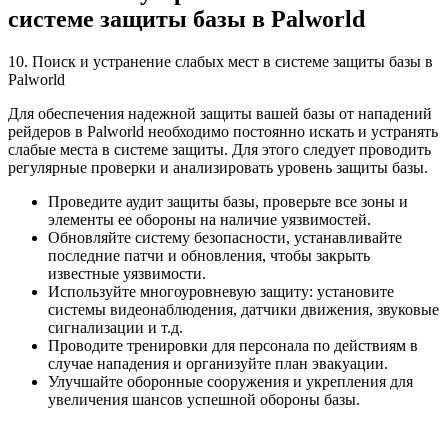
системе защиты базы в Palworld
10. Поиск и устранение слабых мест в системе защиты базы в
Palworld
Для обеспечения надежной защиты вашей базы от нападений
рейдеров в Palworld необходимо постоянно искать и устранять
слабые места в системе защиты. Для этого следует проводить
регулярные проверки и анализировать уровень защиты базы.
Проведите аудит защиты базы, проверьте все зоны и
элементы ее обороны на наличие уязвимостей.
Обновляйте систему безопасности, устанавливайте
последние патчи и обновления, чтобы закрыть
известные уязвимости.
Используйте многоуровневую защиту: установите
системы видеонаблюдения, датчики движения, звуковые
сигнализации и т.д.
Проводите тренировки для персонала по действиям в
случае нападения и организуйте план эвакуации.
Улучшайте оборонные сооружения и укрепления для
увеличения шансов успешной обороны базы.