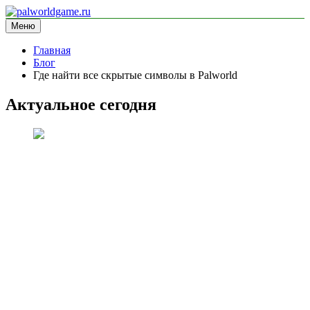
Перейти
к
Меню
palworldgame.ru
информационный сайт
содержимому
Главная
Блог
Где найти все скрытые символы в Palworld
Актуальное сегодня