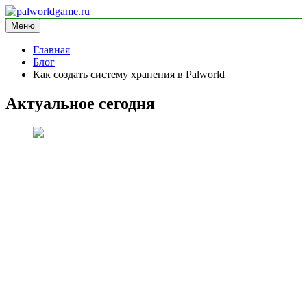
Перейти
к
Меню
palworldgame.ru
информационный сайт
содержимому
Главная
Блог
Как создать систему хранения в Palworld
Актуальное сегодня